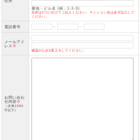
住所
番地・ビル名 (例：1-3-5)
住所は2つに分けてご記入ください。マンション名は必ず記入して
ください。
電話番号
-
-
メールアド
レス
※
確認のため2度入力してください。
お問い合わ
せ内容
※
（全角1000
字以下）