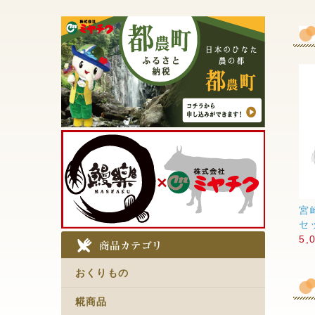
宮
セッ
5,
おくりもの
糀商品