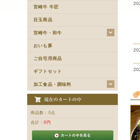
2
宮崎牛 牛匠
目玉商品
宮崎牛・和牛
おいも豚
2
ご自宅用商品
2
ギフトセット
加工食品・調味料
2
2
商品数：
0点
合計：
0円