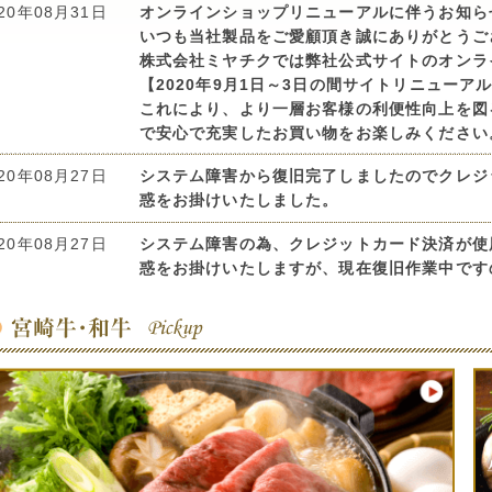
020年08月31日
オンラインショップリニューアルに伴うお知ら
いつも当社製品をご愛顧頂き誠にありがとうご
株式会社ミヤチクでは弊社公式サイトのオンラ
【2020年9月1日～3日の間サイトリニューア
これにより、より一層お客様の利便性向上を図
で安心で充実したお買い物をお楽しみください
020年08月27日
システム障害から復旧完了しましたのでクレジ
惑をお掛けいたしました。
020年08月27日
システム障害の為、クレジットカード決済が使
惑をお掛けいたしますが、現在復旧作業中です
020年08月22日
バナナマンのせっかくグルメ!!
8月16日放送☆お取り寄せグルメ☆宮崎牛ぺっ
020年07月06日
7月4日大雨による遅延についてご連絡いたし
配送をヤマト運輸様を使用しておりますが、先
ております。
今後も九州南部以外でも大雨が予想され、拡大
出て全国的に遅れる可能性があります。