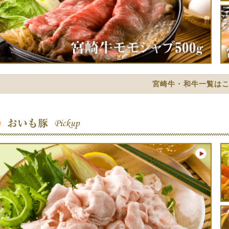
大変申し訳ありませんが、遅延了承でお願いい
020年04月16日
【牛肉の解凍】いいお肉解凍の方法は?
ブログで掲載中!!!参考にしてださい
020年04月16日
もう失敗しない!家庭で絶品宮崎牛ステーキを
ブログ掲載中参考にしてください
宮崎牛・和牛一覧は
020年04月11日
○冷凍でお届時適切な解凍方法○
ゆっくりと時間をかけて解凍して頂くことがお
食べていただく前日に冷蔵庫へ移し、6～12
商品が低い温度の時に熱したフライパンなどで
には室温まで温度を上げていただけるとステー